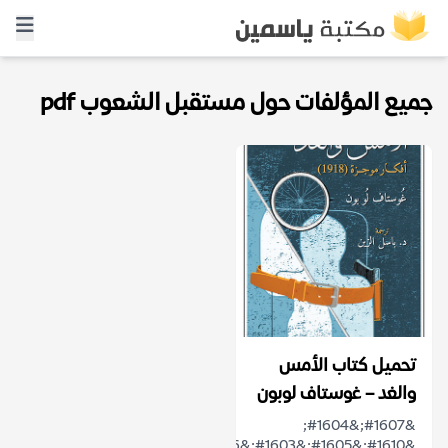
جميع المؤلفات حول مستقبل الشعوب pdf
تحميل كتاب الأمس
والغد – غوستاف لوبون
&#1607;&#1604;
&#1610;&#1605;&#1603;&#1606;