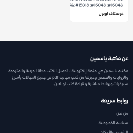
&#1604;&#1604;&#1581;&#1585;&#1576;&...
غوستاف لوبون
عن مكتبة ياسمين
مكتبة ياسمين هي منصة إلكترونية لـ تحميل الكتب مجانا العربية والمترجمة
والروايات والقصص وغيرها من كتب مجانية pdf فى جميع المجالات بأسرع
سيرفرات وروابط مباشرة و قراءة كتب اونلاين.
روابط سريعة
من نحن
سياسة الخصوصية
الشروط والأحكام