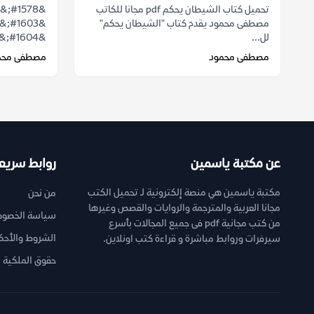
تحميل كتاب الشيطان يحكم pdf مجانا للكاتب
مصطفى محمود يقدم كتاب "الشيطان يحكم"
لل...
&#1604;&#1594;&...
مصطفى محمود
مصطفى محم
عن مكتبة ياسمين
روابط سريع
مكتبة ياسمين هي منصة إلكترونية لـ تحميل الكتب
من نحن
مجانا العربية والمترجمة والروايات والقصص وغيرها
سياسة الخصوص
من كتب مجانية pdf فى جميع المجالات بأسرع
الشروط والأحك
سيرفرات وروابط مباشرة و قراءة كتب اونلاين.
حقوق الملكية ا