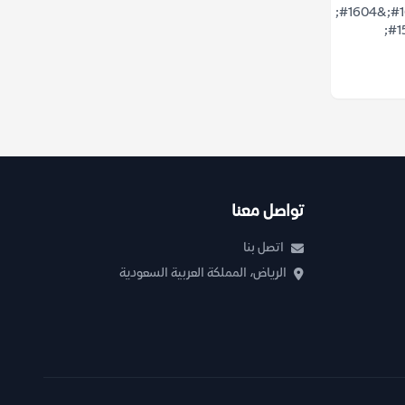
&#1578;&#1581;&#1605;&#1610;&#1604;
&#1603;&#1578;&#1575;&#1576;
تواصل معنا
اتصل بنا
الرياض، المملكة العربية السعودية