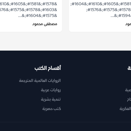
&#1578;&#1581;&#1605;&#1610;&#1604;
&#1603;&#1578;&#1575;&#1576;
&#1575;&#1604;&...
ود
مصطفى محمود
ة
أقسام الكتب
الروايات العالمية المترجمة
ية
روايات عربية
ام
تنمية بشرية
لفكرية
كتب حصرية