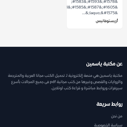
&#1578;&#1593;&#1583;
&#1605;&#1587;&#1585;&#1581;&#1610;&#1577;
&laquo;&#1575;&...
أريستوفانيس
عن مكتبة ياسمين
مكتبة ياسمين هي منصة إلكترونية لـ تحميل الكتب مجانا العربية والمترجمة
والروايات والقصص وغيرها من كتب مجانية pdf فى جميع المجالات بأسرع
سيرفرات وروابط مباشرة و قراءة كتب اونلاين.
روابط سريعة
من نحن
سياسة الخصوصية