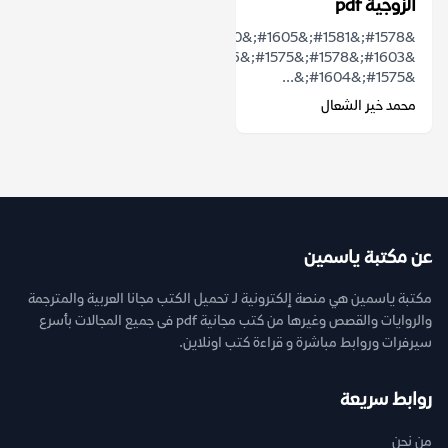
الزوجية pdf
&#1578;&#1581;&#1605;&#1610;&#1604;
&#1603;&#1578;&#1575;&#1576;
&#1575;&#1604;&...
محمد خير الشعال
عن مكتبة ياسمين
مكتبة ياسمين هي منصة إلكترونية لـ تحميل الكتب مجانا العربية والمترجمة
والروايات والقصص وغيرها من كتب مجانية pdf فى جميع المجالات بأسرع
سيرفرات وروابط مباشرة و قراءة كتب اونلاين.
روابط سريعة
من نحن