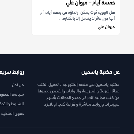
خمسة أيام – مروان علي
هل الهوية ثوبٌ يمكن ارتداؤه في بضعة أيام، أم
أنها جرح غائر لا يندمل إلا بالكتابة...
مروان علي
عن مكتبة ياسمين
روابط سريع
مكتبة ياسمين هي منصة إلكترونية لـ تحميل الكتب
من نحن
مجانا العربية والمترجمة والروايات والقصص وغيرها
سياسة الخصوص
من كتب مجانية pdf فى جميع المجالات بأسرع
الشروط والأحك
سيرفرات وروابط مباشرة و قراءة كتب اونلاين.
حقوق الملكية ا