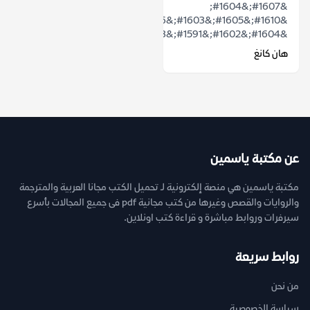
&#1607;&#1604;
&#1610;&#1605;&#1603;&#1606;
&#1604;&#1602;&#1591;&#1593;&#1577;...
هان كانغ
عن مكتبة ياسمين
مكتبة ياسمين هي منصة إلكترونية لـ تحميل الكتب مجانا العربية والمترجمة
والروايات والقصص وغيرها من كتب مجانية pdf فى جميع المجالات بأسرع
سيرفرات وروابط مباشرة و قراءة كتب اونلاين.
روابط سريعة
من نحن
سياسة الخصوصية