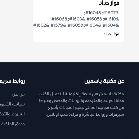
فواز حداد
&#1607;&#1604;
&#1610;&#1605;&#1603;&#1606;
&#1604;&#1604;&#1605;&#1579;&#1602;&...
فواز حداد
عن مكتبة ياسمين
روابط سريع
مكتبة ياسمين هي منصة إلكترونية لـ تحميل الكتب
من نحن
مجانا العربية والمترجمة والروايات والقصص وغيرها
سياسة الخصوص
من كتب مجانية pdf فى جميع المجالات بأسرع
الشروط والأحك
سيرفرات وروابط مباشرة و قراءة كتب اونلاين.
حقوق الملكية ا