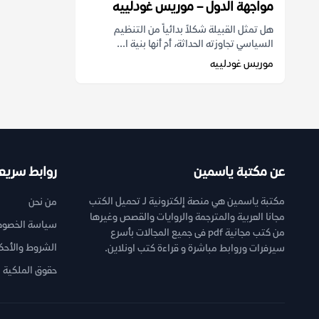
مواجهة الدول – موريس غودلييه
هل تمثل القبيلة شكلاً بدائياً من التنظيم
السياسي تجاوزته الحداثة، أم أنها بنية ا...
موريس غودلييه
عن مكتبة ياسمين
روابط سريع
مكتبة ياسمين هي منصة إلكترونية لـ تحميل الكتب
من نحن
مجانا العربية والمترجمة والروايات والقصص وغيرها
سياسة الخصوص
من كتب مجانية pdf فى جميع المجالات بأسرع
الشروط والأحك
سيرفرات وروابط مباشرة و قراءة كتب اونلاين.
حقوق الملكية ا