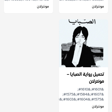
مونترلان
مونترلان
تحميل رواية الصبايا –
مونترلان
&#1601;&#1610;
&#1607;&#1584;&#1575;
&#1575;&#1604;&#1603;&#1578;&#1575;&#1576;...
مونترلان