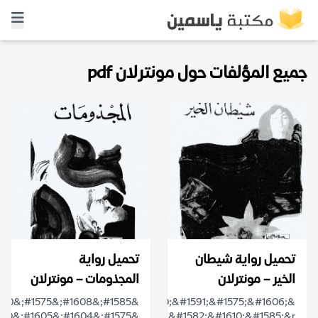
جميع المؤلفات حول مونترلان pdf
تحميل رواية شيطان
تحميل رواية
الخير – مونترلان
المجذومات – مونترلان
&ldquo;&#1588;&#1610;&#1591;&#1575;&#1606;
&#1575;&#1604;&#1582;&#1610;&#1585;&r...
&#1575;&#1604;&#1605;&#1580;&#1584;&#1608;&#...