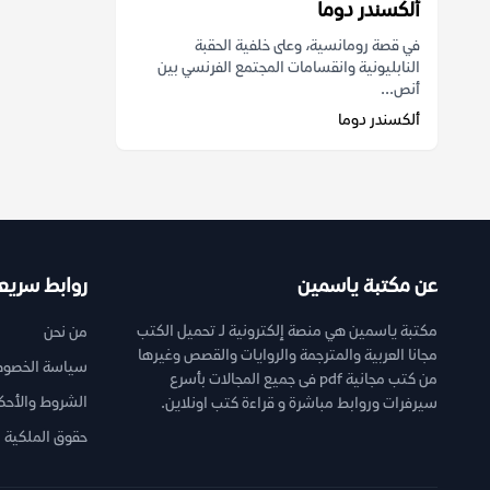
ألكسندر دوما
في قصة رومانسية، وعلى خلفية الحقبة
النابليونية وانقسامات المجتمع الفرنسي بين
أنص...
ألكسندر دوما
عن مكتبة ياسمين
روابط سريع
مكتبة ياسمين هي منصة إلكترونية لـ تحميل الكتب
من نحن
مجانا العربية والمترجمة والروايات والقصص وغيرها
سياسة الخصوص
من كتب مجانية pdf فى جميع المجالات بأسرع
الشروط والأحك
سيرفرات وروابط مباشرة و قراءة كتب اونلاين.
حقوق الملكية ا