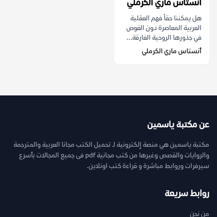
أنستاس ماري الكرملي
هل يمكننا حقاً فهم العقلية
العربية المعاصرة دون الغوص
في جذورها الروحية الغارقة...
أنستاس ماري الكرملي
عن مكتبة ياسمين
مكتبة ياسمين هي منصة إلكترونية لـ تحميل الكتب مجانا العربية والمترجمة
والروايات والقصص وغيرها من كتب مجانية pdf فى جميع المجالات بأسرع
سيرفرات وروابط مباشرة و قراءة كتب اونلاين.
روابط سريعة
من نحن