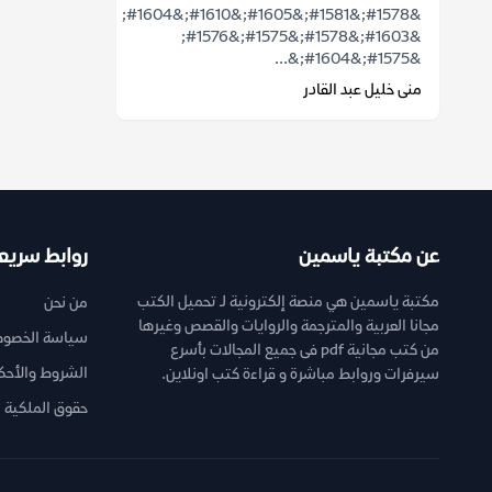
&#1578;&#1581;&#1605;&#1610;&#1604;
&#1603;&#1578;&#1575;&#1576;
&#1575;&#1604;&...
منى خليل عبد القادر
عن مكتبة ياسمين
روابط سريع
مكتبة ياسمين هي منصة إلكترونية لـ تحميل الكتب
من نحن
مجانا العربية والمترجمة والروايات والقصص وغيرها
سياسة الخصوص
من كتب مجانية pdf فى جميع المجالات بأسرع
الشروط والأحك
سيرفرات وروابط مباشرة و قراءة كتب اونلاين.
حقوق الملكية ا