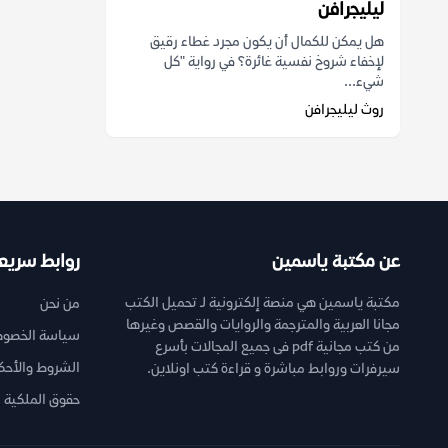
ليليجرافن
هل يمكن للكمال أن يكون مجرد غطاء رقيق
لإخفاء شروخ نفسية غائرة؟ في رواية "كل
شيء...
روث ليليجرافن
عن مكتبة ياسمين
روابط سريع
مكتبة ياسمين هي منصة إلكترونية لـ تحميل الكتب
من نحن
مجانا العربية والمترجمة والروايات والقصص وغيرها
سياسة الخصوص
من كتب مجانية pdf فى جميع المجالات بأسرع
الشروط والأحك
سيرفرات وروابط مباشرة و قراءة كتب اونلاين.
حقوق الملكية ا