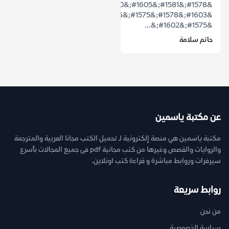
&#1578;&#1581;&#1605;&#1610;&#1604;
&#1603;&#1578;&#1575;&#1576;
&#1575;&#1602;&...
حاتم سلامة
عن مكتبة ياسمين
مكتبة ياسمين هي منصة إلكترونية لـ تحميل الكتب مجانا العربية والمترجمة
والروايات والقصص وغيرها من كتب مجانية pdf فى جميع المجالات بأسرع
سيرفرات وروابط مباشرة و قراءة كتب اونلاين.
روابط سريعة
من نحن
سياسة الخصوصية