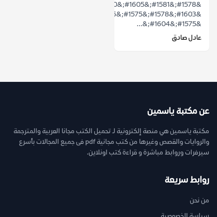
&#1578;&#1581;&#1605;&#1610;&#1604;
&#1603;&#1578;&#1575;&#1576;
&#1575;&#1604;&...
عادل صادق
عن مكتبة ياسمين
مكتبة ياسمين هي منصة إلكترونية لـ تحميل الكتب مجانا العربية والمترجمة
والروايات والقصص وغيرها من كتب مجانية pdf فى جميع المجالات بأسرع
سيرفرات وروابط مباشرة و قراءة كتب اونلاين.
روابط سريعة
من نحن
سياسة الخصوصية