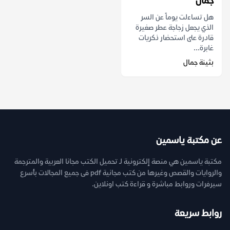
جمال
هل تساءلت يوماً عن السر
الذي يجعل زجاجة عطر صغيرة
قادرة على استحضار ذكريات
غابرة...
بثينة جمال
عن مكتبة ياسمين
مكتبة ياسمين هي منصة إلكترونية لـ تحميل الكتب مجانا العربية والمترجمة
والروايات والقصص وغيرها من كتب مجانية pdf فى جميع المجالات بأسرع
سيرفرات وروابط مباشرة و قراءة كتب اونلاين.
روابط سريعة