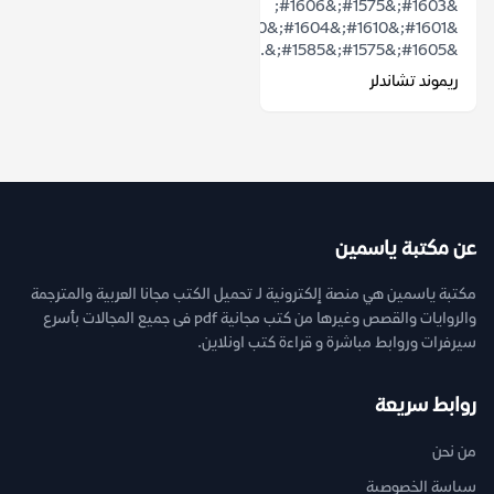
&#1603;&#1575;&#1606;
&#1601;&#1610;&#1604;&#1610;&#1576;
&#1605;&#1575;&#1585;&...
ريموند تشاندلر
عن مكتبة ياسمين
مكتبة ياسمين هي منصة إلكترونية لـ تحميل الكتب مجانا العربية والمترجمة
والروايات والقصص وغيرها من كتب مجانية pdf فى جميع المجالات بأسرع
سيرفرات وروابط مباشرة و قراءة كتب اونلاين.
روابط سريعة
من نحن
سياسة الخصوصية