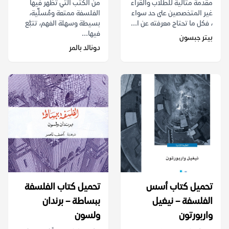
مقدمة مثالية للطلاب والقراء
من الكتب التي تظهر فيها
غير المتخصصين على حد سواء
الفلسفة ممتعة ومُسلِّية،
، فكل ما تحتاج معرفته عن ا...
بسيطة وسهلة الفهم، تتبَّع
فيها...
بيتر جبسون
دونالد بالمر
تحميل كتاب أسس
تحميل كتاب الفلسفة
الفلسفة – نيغيل
ببساطة – برندان
واربورتون
ولسون