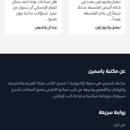
نيغيل واربورتون يقدم في
هل تساءلت يوماً كيف يمكن
كتابه أسس الفلسفة مدخلاً
للفكر الإنساني أن يتحول من
شيقاً إلى عالم الفلسفة،
مجرد تساؤلات بدائية حول
بعيداً...
طبيع...
نيغيل واربورتون
برندان ولسون
عن مكتبة ياسمين
مكتبة ياسمين هي منصة إلكترونية لـ تحميل الكتب مجانا العربية والمترجمة
والروايات والقصص وغيرها من كتب مجانية pdf فى جميع المجالات بأسرع
سيرفرات وروابط مباشرة و قراءة كتب اونلاين.
روابط سريعة
من نحن