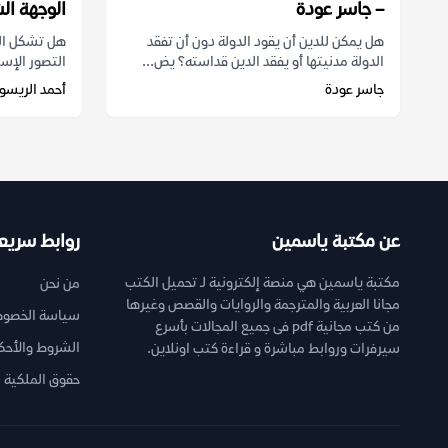
– جاسر عودة
الوجهة ال
هل يمكن للدين أن يقود الدولة دون أن تفقد
هل تشكل الكث
الدولة مدنيتها أو يفقد الدين قداسته؟ يض...
التصور الإسل
جاسر عودة
أحمد الريسو
عن مكتبة ياسمين
روابط سريع
مكتبة ياسمين هي منصة إلكترونية لـ تحميل الكتب
من نحن
مجانا العربية والمترجمة والروايات والقصص وغيرها
سياسة الخصوص
من كتب مجانية pdf فى جميع المجالات بأسرع
الشروط والأحك
سيرفرات وروابط مباشرة و قراءة كتب اونلاين.
حقوق الملكية ا