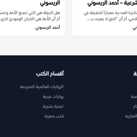
شرعية – أحمد الريسوني
الريسوني
رة العددية معياراً للحقيقة في
هل الدولة هي التي تصنع الأمة وتمنح
امي، أم أن "الحق لا يعرف ب...
أم أن الأمة هي الكيان الوجودي الذي..
ني
أحمد الريسوني
ة
أقسام الكتب
الروايات العالمية المترجمة
ية
روايات عربية
ام
تنمية بشرية
لفكرية
كتب حصرية