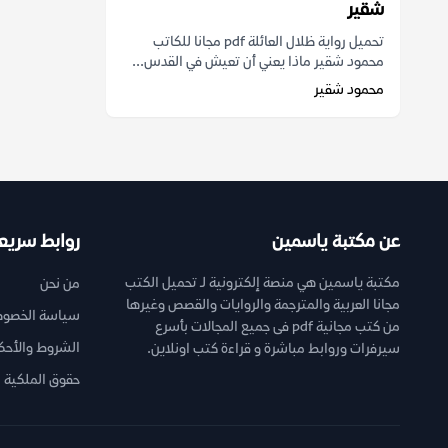
شقير
تحميل رواية ظلال العائلة pdf مجانا للكاتب
محمود شقير ماذا يعني أن تعيش في القدس...
محمود شقير
عن مكتبة ياسمين
روابط سريع
مكتبة ياسمين هي منصة إلكترونية لـ تحميل الكتب
من نحن
مجانا العربية والمترجمة والروايات والقصص وغيرها
سياسة الخصوص
من كتب مجانية pdf فى جميع المجالات بأسرع
الشروط والأحك
سيرفرات وروابط مباشرة و قراءة كتب اونلاين.
حقوق الملكية ا