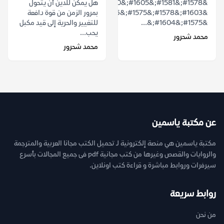
&#1578;&#1581;&#1605;&#1610;&#1604;
هل يمكن للدين أن يتحول
&#1603;&#1578;&#1575;&#1576;
بمرور الزمن من قوة دافعة
&#1575;&#1604;&...
للتغيير والحرية إلى قيد مكبل
يحب...
محمد شحرور
محمد شحرور
عن مكتبة ياسمين
مكتبة ياسمين هي منصة إلكترونية لـ تحميل الكتب مجانا العربية والمترجمة
والروايات والقصص وغيرها من كتب مجانية pdf فى جميع المجالات بأسرع
سيرفرات وروابط مباشرة و قراءة كتب اونلاين.
روابط سريعة
من نحن