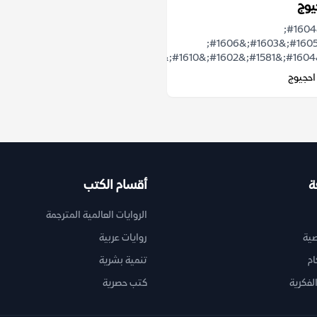
يوج
&#1607;&#1604;
&#1610;&#1605;&#1603;&#1606;
احجيوج
ة
أقسام الكتب
الروايات العالمية المترجمة
ية
روايات عربية
ام
تنمية بشرية
لفكرية
كتب حصرية