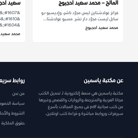
المالح – محمد سعيد احجيوج
سعيد احج
فرانز غولدشتاين ليس مجرّد ناشر، وإديسيو دو
سابل ليست مجرّد دار نشر. مسيو غولدشتا...
&#1604;&#1604;&#1581;&#1602;&#1610;&...
محمد سعيد احجيوج
محمد سعيد 
عن مكتبة ياسمين
روابط سريع
مكتبة ياسمين هي منصة إلكترونية لـ تحميل الكتب
من نحن
مجانا العربية والمترجمة والروايات والقصص وغيرها
سياسة الخصوص
من كتب مجانية pdf فى جميع المجالات بأسرع
الشروط والأحك
سيرفرات وروابط مباشرة و قراءة كتب اونلاين.
حقوق الملكية ا