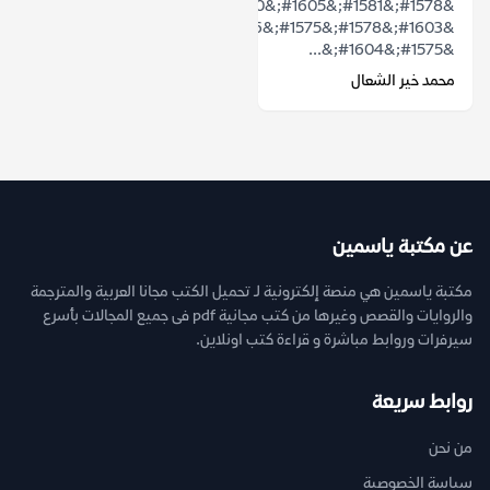
&#1578;&#1581;&#1605;&#1610;&#1604;
&#1603;&#1578;&#1575;&#1576;
&#1575;&#1604;&...
محمد خير الشعال
عن مكتبة ياسمين
مكتبة ياسمين هي منصة إلكترونية لـ تحميل الكتب مجانا العربية والمترجمة
والروايات والقصص وغيرها من كتب مجانية pdf فى جميع المجالات بأسرع
سيرفرات وروابط مباشرة و قراءة كتب اونلاين.
روابط سريعة
من نحن
سياسة الخصوصية