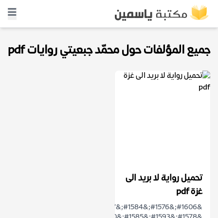
جميع المؤلفات حول محمّد جبعيتي روايات pdf
تحميل رواية لا بريد الى
غزة pdf
&#1606;&#1576;&#1584;&#1577;
&#1578;&#1593;&#1585;&#1610;&#1601;&#1610;&#1577;