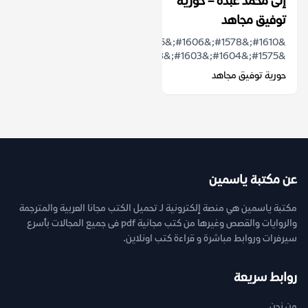
إلى محمد عبده – حورية
توفيق مجاهد
&#1610;&#1578;&#1606;&#1575;&#1608;&#1604;
&#1575;&#1604;&#1603;&#1578;&#1575;&#...
حورية توفيق مجاهد
عن مكتبة ياسمين
مكتبة ياسمين هي منصة إلكترونية لـ تحميل الكتب مجانا العربية والمترجمة
والروايات والقصص وغيرها من كتب مجانية pdf فى جميع المجالات بأسرع
سيرفرات وروابط مباشرة و قراءة كتب اونلاين.
روابط سريعة
من نحن