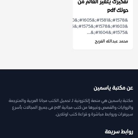
تفكيرك يتغير العالم من
حولك pdf
&#1578;&#1581;&#1605;&#1610;&#1604;
&#1603;&#1578;&#1575;&#1576;
&#1575;&#1604;&...
محمد عبدالله الفريح
عن مكتبة ياسمين
مكتبة ياسمين هي منصة إلكترونية لـ تحميل الكتب مجانا العربية والمترجمة
والروايات والقصص وغيرها من كتب مجانية pdf فى جميع المجالات بأسرع
سيرفرات وروابط مباشرة و قراءة كتب اونلاين.
روابط سريعة