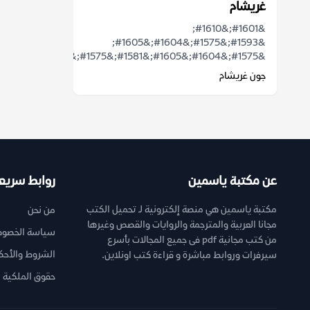
غريشام
&#1601;&#1610;
&#1593;&#1575;&#1604;&#1605;
&#1575;&#1604;&#1605;&#1581;&#1575;&...
جون غريشام
عن مكتبة ياسمين
روابط سريع
مكتبة ياسمين هي منصة إلكترونية لـ تحميل الكتب
من نحن
مجانا العربية والمترجمة والروايات والقصص وغيرها
سياسة الخصوص
من كتب مجانية pdf فى جميع المجالات بأسرع
الشروط والأحك
سيرفرات وروابط مباشرة و قراءة كتب اونلاين.
حقوق الملكية ا