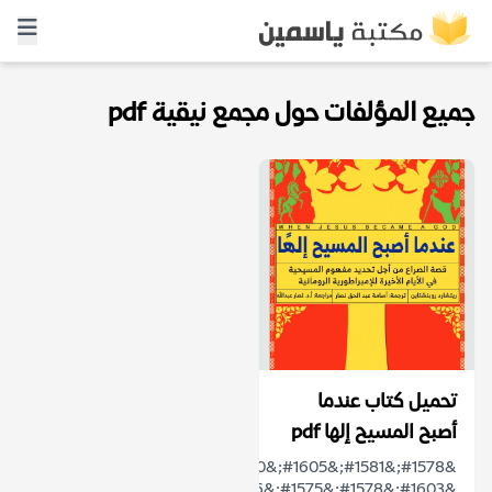
جميع المؤلفات حول مجمع نيقية pdf
تحميل كتاب عندما
أصبح المسيح إلها pdf
&#1578;&#1581;&#1605;&#1610;&#1604;
&#1603;&#1578;&#1575;&#1576;