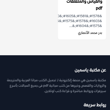
والقياس والمتعلقات
pdf
&#1578;&#1581;&#1605;&#1610;&#1604;
&#1603;&#1578;&#1575;&#1576;
&#1575;&#1604;&...
بدر محمد الأنصاري
عن مكتبة ياسمين
مكتبة ياسمين هي منصة إلكترونية لـ تحميل الكتب مجانا العربية والمترجمة
والروايات والقصص وغيرها من كتب مجانية pdf فى جميع المجالات بأسرع
سيرفرات وروابط مباشرة و قراءة كتب اونلاين.
روابط سريعة