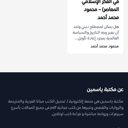
في الفكر الإسلامي
المعاصر) – محمود
محمد أحمد
هل يمكن لمصطلح ديني واحد
أن يغير وجه التاريخ والسياسة
العالمية بمجرد إعادة تأويل...
محمود محمد أحمد
عن مكتبة ياسمين
مكتبة ياسمين هي منصة إلكترونية لـ تحميل الكتب مجانا العربية والمترجمة
والروايات والقصص وغيرها من كتب مجانية pdf فى جميع المجالات بأسرع
سيرفرات وروابط مباشرة و قراءة كتب اونلاين.