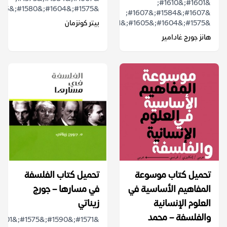
&#1601;&#1610;
&#1575;&#1604;&#1580;&#1586;&...
&#1607;&#1584;&#1607;
&#1575;&#1604;&#1605;&#1581;&#1575;&#1590;&...
بيتر كونزمان
هانز جورج غادامير
تحميل كتاب موسوعة
تحميل كتاب الفلسفة
المفاهيم الأساسية في
في مسارها – جورج
العلوم الإنسانية
زيناتي
والفلسفة – محمد