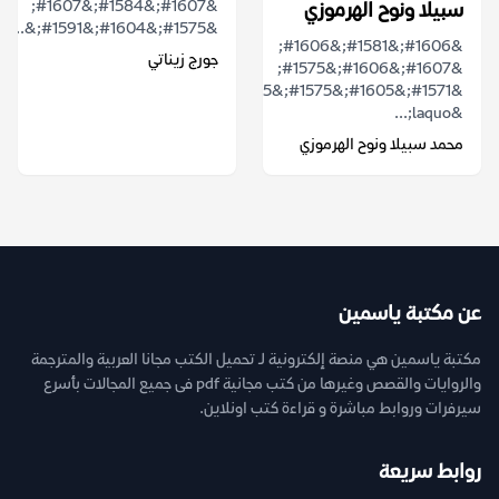
&#1607;&#1584;&#1607;
سبيلا ونوح الهرموزي
&#1575;&#1604;&#1591;&...
&#1606;&#1581;&#1606;
جورج زيناتي
&#1607;&#1606;&#1575;
&#1571;&#1605;&#1575;&#1605;
&laquo;...
محمد سبيلا ونوح الهرموزي
عن مكتبة ياسمين
مكتبة ياسمين هي منصة إلكترونية لـ تحميل الكتب مجانا العربية والمترجمة
والروايات والقصص وغيرها من كتب مجانية pdf فى جميع المجالات بأسرع
سيرفرات وروابط مباشرة و قراءة كتب اونلاين.
روابط سريعة