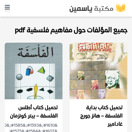
جميع المؤلفات حول مفاهيم فلسفية pdf
تحميل كتاب بداية
تحميل كتاب أطلس
الفلسفة – هانز جورج
الفلسفة – بيتر كونزمان
غادامير
&#1607;&#1584;&#1575;