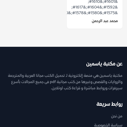
&#1601;&#1610;
&#1592;&#1604;&#1617;
&#1575;&#1580;&#1578;&#1610;&#1575;&#1581;...
محمد عبد الرحمن
عن مكتبة ياسمين
مكتبة ياسمين هي منصة إلكترونية لـ تحميل الكتب مجانا العربية والمترجمة
والروايات والقصص وغيرها من كتب مجانية pdf فى جميع المجالات بأسرع
سيرفرات وروابط مباشرة و قراءة كتب اونلاين.
روابط سريعة
من نحن
سياسة الخصوصية