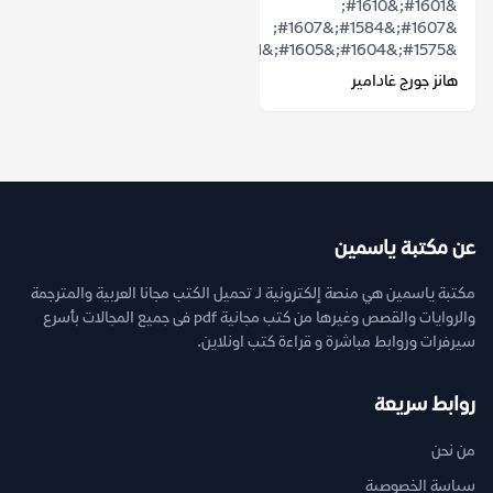
&#1601;&#1610;
&#1607;&#1584;&#1607;
&#1575;&#1604;&#1605;&#1581;&#1575;&#1590;&...
هانز جورج غادامير
عن مكتبة ياسمين
مكتبة ياسمين هي منصة إلكترونية لـ تحميل الكتب مجانا العربية والمترجمة
والروايات والقصص وغيرها من كتب مجانية pdf فى جميع المجالات بأسرع
سيرفرات وروابط مباشرة و قراءة كتب اونلاين.
روابط سريعة
من نحن
سياسة الخصوصية