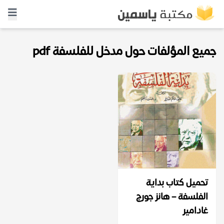
جميع المؤلفات حول مدخل للفلسفة pdf
تحميل كتاب بداية
الفلسفة – هانز جورج
غادامير