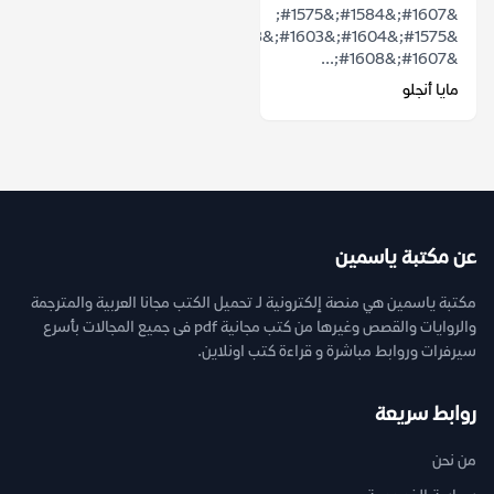
&#1607;&#1584;&#1575;
&#1575;&#1604;&#1603;&#1578;&#1575;&#1576;
&#1607;&#1608;...
مايا أنجلو
عن مكتبة ياسمين
مكتبة ياسمين هي منصة إلكترونية لـ تحميل الكتب مجانا العربية والمترجمة
والروايات والقصص وغيرها من كتب مجانية pdf فى جميع المجالات بأسرع
سيرفرات وروابط مباشرة و قراءة كتب اونلاين.
روابط سريعة
من نحن