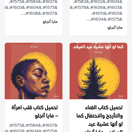
&#1607;&#1584;&#1575;
&#1604;&#1602;&#1583;
&#1603;&#1606;&#1578;&#1615;
&#1607;&#1608;...
&#1601;&#1610;
&#1575;&#1604;...
مايا أنجلو
مايا أنجلو
تحميل كتاب الغناء
تحميل كتاب قلب امرأة
والتأرجح والاحتفال كما
– مايا أنجلو
لو أنها عشية عيد
&#1607;&#1584;&#1575;