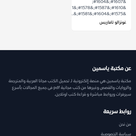
&#1607;&#1604;
&#1610;&#1587;&#1578;&#1591;&#1610;&#1593;
&#1575;&#1604;&#1581;&...
غونزالو تافاريس
عن مكتبة ياسمين
مكتبة ياسمين هي منصة إلكترونية لـ تحميل الكتب مجانا العربية والمترجمة
والروايات والقصص وغيرها من كتب مجانية pdf فى جميع المجالات بأسرع
سيرفرات وروابط مباشرة و قراءة كتب اونلاين.
روابط سريعة
من نحن
سياسة الخصوصية