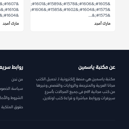
&#1605;&#1606;&#1578;&#1589;&#1601;
&#1575;&#1604;&#1602;&#1585;&#1606;
&#1604;&#1604;&#1605;&#1572;&#1587;&...
&#1575;&...
مارك أمجد
مارك أمجد
عن مكتبة ياسمين
روابط سريع
مكتبة ياسمين هي منصة إلكترونية لـ تحميل الكتب
من نحن
مجانا العربية والمترجمة والروايات والقصص وغيرها
سياسة الخصوص
من كتب مجانية pdf فى جميع المجالات بأسرع
الشروط والأحك
سيرفرات وروابط مباشرة و قراءة كتب اونلاين.
حقوق الملكية ا