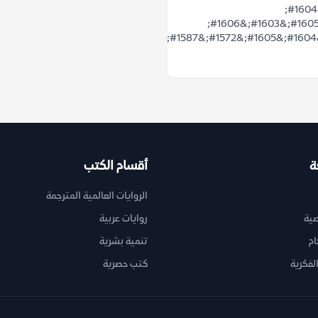
&#1607;&#1604;
&#1610;&#1605;&#1603;&#1606;
ة
أقسام الكتب
الروايات العالمية المترجمة
ية
روايات عربية
ام
تنمية بشرية
لفكرية
كتب حصرية