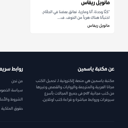
مانويل ريفاس
"كنّا وحدنا، أنا وماريا، نعانق بعضنا في الحمَّام.
اختبأنا هناك هرباً من الخوف. ف...
مانويل ريفاس
عن مكتبة ياسمين
روابط سريع
مكتبة ياسمين هي منصة إلكترونية لـ تحميل الكتب
من نحن
مجانا العربية والمترجمة والروايات والقصص وغيرها
سياسة الخصوص
من كتب مجانية pdf فى جميع المجالات بأسرع
الشروط والأحك
سيرفرات وروابط مباشرة و قراءة كتب اونلاين.
حقوق الملكية ا