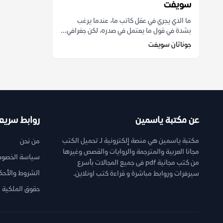
سويفت
ما الذي يجري في عقل كاتب ما، عندما يرغب
بشدة في قول ما يعتمل في صدره، لكن جغرافي...
جوناثان سويفت
عن مكتبة ياسمين
روابط سريع
مكتبة ياسمين هي منصة إلكترونية لـ تحميل الكتب
من نحن
مجانا العربية والمترجمة والروايات والقصص وغيرها
سياسة الخصوص
من كتب مجانية pdf فى جميع المجالات بأسرع
الشروط والأحك
سيرفرات وروابط مباشرة و قراءة كتب اونلاين.
حقوق الملكية ا