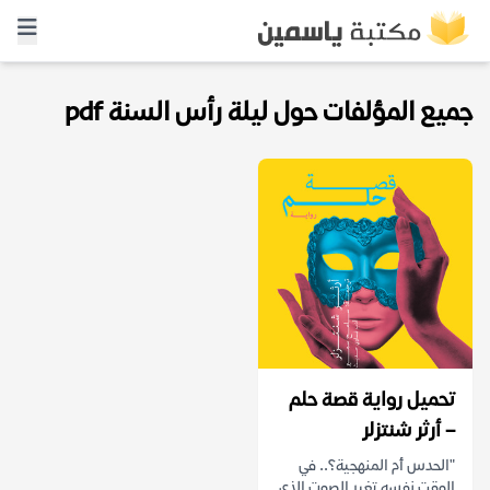
جميع المؤلفات حول ليلة رأس السنة pdf
تحميل رواية قصة حلم
– أرثر شنتزلر
"الحدس أم المنهجية؟.. في
الوقت نفسه تغير الصوت الذي