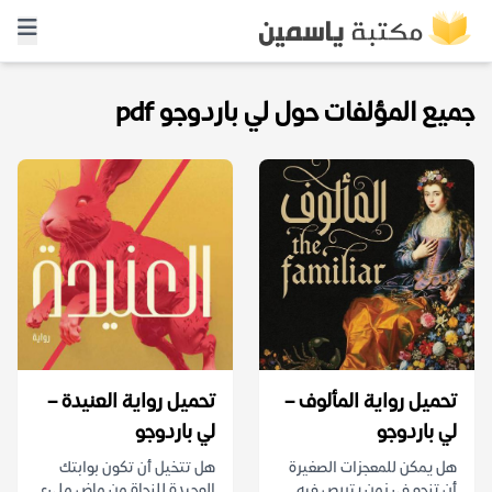
جميع المؤلفات حول لي باردوجو pdf
تحميل رواية المألوف –
تحميل رواية العنيدة –
لي باردوجو
لي باردوجو
هل يمكن للمعجزات الصغيرة
هل تتخيل أن تكون بوابتك
أن تنجو في زمن يتربص فيه
الوحيدة للنجاة من ماضٍ مليء