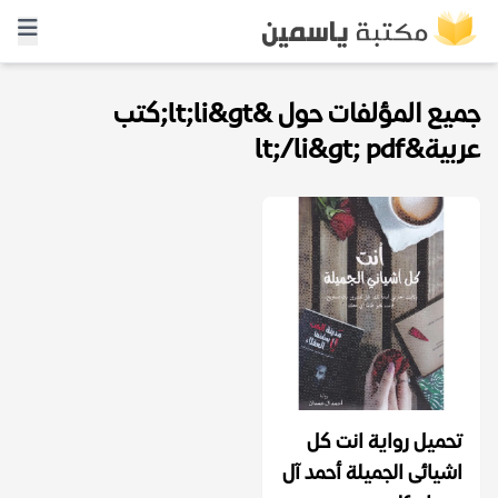
جميع المؤلفات حول &lt;li&gt;كتب
عربية&lt;/li&gt; pdf
تحميل رواية انت كل
اشيائى الجميلة أحمد آل