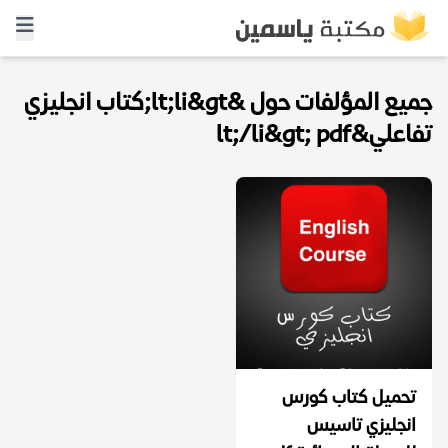
جميع المؤلفات حول &lt;li&gt;كتاب انجليزي
تفاعلي&lt;/li&gt; pdf
تحميل كتاب كورس
انجليزي تاسيس