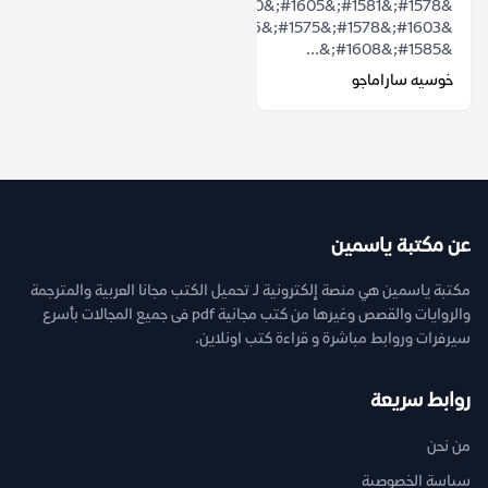
&#1578;&#1581;&#1605;&#1610;&#1604;
&#1603;&#1578;&#1575;&#1576;
&#1585;&#1608;&...
خوسيه ساراماجو
عن مكتبة ياسمين
مكتبة ياسمين هي منصة إلكترونية لـ تحميل الكتب مجانا العربية والمترجمة
والروايات والقصص وغيرها من كتب مجانية pdf فى جميع المجالات بأسرع
سيرفرات وروابط مباشرة و قراءة كتب اونلاين.
روابط سريعة
من نحن
سياسة الخصوصية