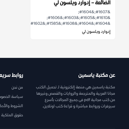
الضائعة – إدوارد ويلسون لي
&#1607;&#1604;
&#1610;&#1605;&#1603;&#1606;
&#1604;&#1604;&#1608;&#1585;&#1602;...
إدوارد ويلسون لي
عن مكتبة ياسمين
روابط سريع
مكتبة ياسمين هي منصة إلكترونية لـ تحميل الكتب
من نحن
مجانا العربية والمترجمة والروايات والقصص وغيرها
سياسة الخصوص
من كتب مجانية pdf فى جميع المجالات بأسرع
الشروط والأحك
سيرفرات وروابط مباشرة و قراءة كتب اونلاين.
حقوق الملكية ا