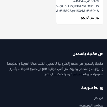
&#1607;&#1604;
&#1610;&#1605;&#1603;&#1606;
&#1604;&#1604;&#1589;&#1605;&#1578;...
لورانس تارديو
عن مكتبة ياسمين
مكتبة ياسمين هي منصة إلكترونية لـ تحميل الكتب مجانا العربية والمترجمة
والروايات والقصص وغيرها من كتب مجانية pdf فى جميع المجالات بأسرع
سيرفرات وروابط مباشرة و قراءة كتب اونلاين.
روابط سريعة
من نحن
سياسة الخصوصية