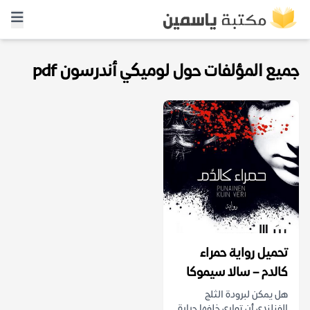
جميع المؤلفات حول لوميكي أندرسون pdf
تحميل رواية حمراء
كالدم – سالا سيموكا
هل يمكن لبرودة الثلج
الفنلندي أن تواري خلفها حرارة