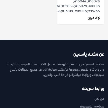
&#1607;&#1604;
&#1601;&#1602;&#1583;&#1578;
&#1575;&#1604;&#1581;&#1610;&#1575;&...
لوك فيري
عن مكتبة ياسمين
مكتبة ياسمين هي منصة إلكترونية لـ تحميل الكتب مجانا العربية والمترجمة
والروايات والقصص وغيرها من كتب مجانية pdf فى جميع المجالات بأسرع
سيرفرات وروابط مباشرة و قراءة كتب اونلاين.
روابط سريعة
من نحن
سياسة الخصوصية