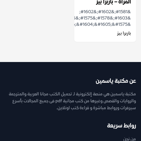
المرأة – باربرا بيز
&#1581;&#1602;&#1602;
&#1603;&#1578;&#1575;&#1576;
&ldquo;&#1604;&#1605;&#1575;&...
باربرا بيز
عن مكتبة ياسمين
مكتبة ياسمين هي منصة إلكترونية لـ تحميل الكتب مجانا العربية والمترجمة
والروايات والقصص وغيرها من كتب مجانية pdf فى جميع المجالات بأسرع
سيرفرات وروابط مباشرة و قراءة كتب اونلاين.
روابط سريعة
من نحن