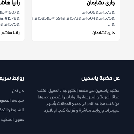
جارى تشابمان
رانيا هاش
&#1573;&#1606;
&#1575;&#1604;&#1605;&#1588;&#1575;&...
&...
جارى تشابمان
رانيا هاشم
عن مكتبة ياسمين
روابط سريع
مكتبة ياسمين هي منصة إلكترونية لـ تحميل الكتب
من نحن
مجانا العربية والمترجمة والروايات والقصص وغيرها
سياسة الخصوص
من كتب مجانية pdf فى جميع المجالات بأسرع
الشروط والأحك
سيرفرات وروابط مباشرة و قراءة كتب اونلاين.
حقوق الملكية ا