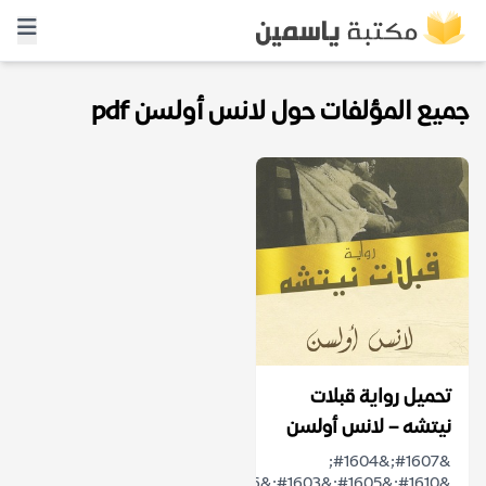
جميع المؤلفات حول لانس أولسن pdf
تحميل رواية قبلات
نيتشه – لانس أولسن
&#1607;&#1604;
&#1610;&#1605;&#1603;&#1606;