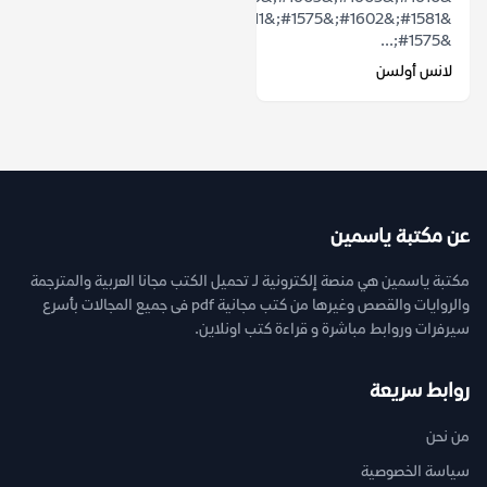
&#1581;&#1602;&#1575;&#1611;
&#1575;...
لانس أولسن
عن مكتبة ياسمين
مكتبة ياسمين هي منصة إلكترونية لـ تحميل الكتب مجانا العربية والمترجمة
والروايات والقصص وغيرها من كتب مجانية pdf فى جميع المجالات بأسرع
سيرفرات وروابط مباشرة و قراءة كتب اونلاين.
روابط سريعة
من نحن
سياسة الخصوصية